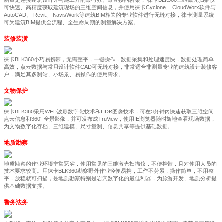
测量是连接建筑设计方与施工方的最有效、最直接的桥梁， 徕卡BLK360三维激光扫描仪
可快速、高精度获取建筑现场的三维空间信息，并使用徕卡Cyclone、 CloudWorx软件与
AutoCAD、 Revit、 NavisWork等建筑BIM相关的专业软件进行无缝对接，徕卡测量系统
可为建筑BIM提供全流程、全生命周期的测量解决方案。
装修装潢
徕卡BLK360小巧易携带，无需整平，一键操作，数据采集和处理速度快，数据处理简单
高效，点云数据与常用设计软件CAD可无缝对接，非常适合非测量专业的建筑设计装修客
户，满足其多测站、小场景、易操作的使用需求。
文物保护
徕卡BLK360采用WFD波形数字化技术和HDR图像技术，可在3分钟内快速获取三维空间
点云信息和360° 全景影像，并可发布成TruView，使用IE浏览器随时随地查看现场数据，
为文物数字化存档、三维建模、尺寸量测、信息共享等提供基础数据。
地质勘察
地质勘察的作业环境非常恶劣，使用常见的三维激光扫描仪，不便携带，且对使用人员的
技术要求较高。用徕卡BLK360勘察野外作业轻便易携，工作不劳累，操作简单，不用整
平，放稳就可扫描，是地质勘察特别是岩穴数字化的最佳利器，为旅游开发、地质分析提
供基础数据支撑。
警务法务