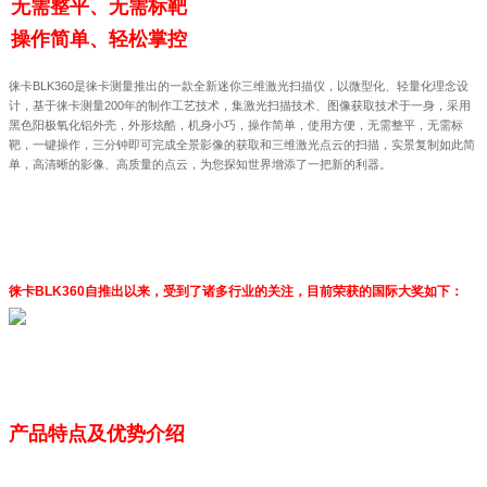
无需整平、无需标靶
操作简单、轻松掌控
徕卡BLK360是徕卡测量推出的一款全新迷你三维激光扫描仪，以微型化、轻量化理念设
计，基于徕卡测量200年的制作工艺技术，集激光扫描技术、图像获取技术于一身，采用
黑色阳极氧化铝外壳，外形炫酷，机身小巧，操作简单，使用方便，无需整平，无需标
靶，一键操作，三分钟即可完成全景影像的获取和三维激光点云的扫描，实景复制如此简
单，高清晰的影像、高质量的点云，为您探知世界增添了一把新的利器。
徕卡BLK360自推出以来，受到了诸多行业的关注，目前荣获的国际大奖如下：
产品特点及优势介绍