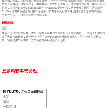
在刑侦、事故、消防等公共安全事务中， 徕卡BLK360三维激光扫描仪可快速获取高清晰
的全景影像和三维空间信息，能够真实、全方位还原现场，并提供高精度的三维空间位置
信息，并可通过徕卡CloudWorx软件与AutoCAD无缝对接，快速生成平面图，通过徕卡
TruView把现场数据分享到整个系统中，所有相关人员都可通过网络查看分享现场数据，
为案件分析、汇报提供直观的数据依据。
影视制作
随着计算机技术的发展，虚拟现实在影视制作中的应用场景越来越多，三维激光扫描仪的
应用也越来越普遍，通过轻便小巧的徕卡BLK360三维激光扫描仪，可快速获取三维实
景，轻松模拟车祸现场、汽车特效等各种特技画面场景。
更多精彩等您发现……