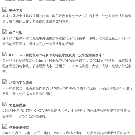
电子罗盘
在进行外业水准路线观测的时候，电子罗盘会给您大致方向的指示，助您高效完成线路测
量，减少初勘工作，避免错误线路造成的重测。
电子气泡
徕卡除了提供水准气泡粗平外还提供精准的电子气泡精平，使得水准测量流程上升到一个
更高的精度等级，最终提高水准测量成果的精确性！
0.2mm/km精度专为严苛条件高等级水准观测、沉降观测而设计！
每公里往返测精度高达0.2mm，只要配套标准的徕卡铟瓦尺(GPCL3)即可达到，无需额外
配备昂贵的特制尺，节省经费成本，适用于一二等水准测量、大坝、高铁、地铁沉降观测
等。
相同的工作流程
不一样的仪器，熟悉的操作系统，LS采用与DNA相同的工作流程，人员无需培训即可进行
测量，最大化的缩短测量项目周期。
彩色触摸屏
LS采用全新的3.6英寸QVGA彩色触摸显示屏，外业无论是强光或者昏暗环境下皆可清晰
查看操作，加快外业测量进程。
多种通讯接口
30000点内存，U盘、蓝牙、串口、Mini USB等多种接口。数据存储传输通用性强便捷性