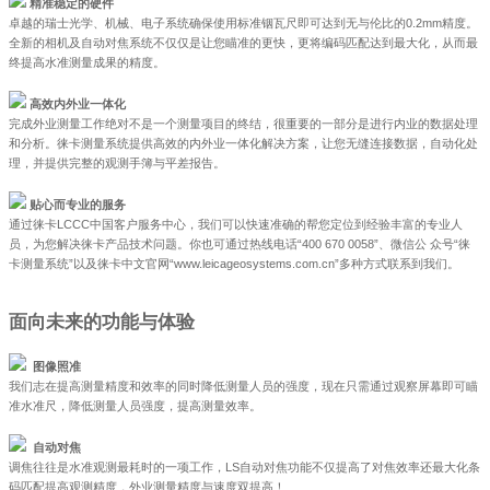
精准稳定的硬件
卓越的瑞士光学、机械、电子系统确保使用标准铟瓦尺即可达到无与伦比的0.2mm精度。
全新的相机及自动对焦系统不仅仅是让您瞄准的更快，更将编码匹配达到最大化，从而最
终提高水准测量成果的精度。
高效内外业一体化
完成外业测量工作绝对不是一个测量项目的终结，很重要的一部分是进行内业的数据处理
和分析。徕卡测量系统提供高效的内外业一体化解决方案，让您无缝连接数据，自动化处
理，并提供完整的观测手簿与平差报告。
贴心而专业的服务
通过徕卡LCCC中国客户服务中心，我们可以快速准确的帮您定位到经验丰富的专业人
员，为您解决徕卡产品技术问题。你也可通过热线电话“400 670 0058”、微信公 众号“徕
卡测量系统”以及徕卡中文官网“www.leicageosystems.com.cn”多种方式联系到我们。
面向未来的功能与体验
图像照准
我们志在提高测量精度和效率的同时降低测量人员的强度，现在只需通过观察屏幕即可瞄
准水准尺，降低测量人员强度，提高测量效率。
自动对焦
调焦往往是水准观测最耗时的一项工作，LS自动对焦功能不仅提高了对焦效率还最大化条
码匹配提高观测精度，外业测量精度与速度双提高！