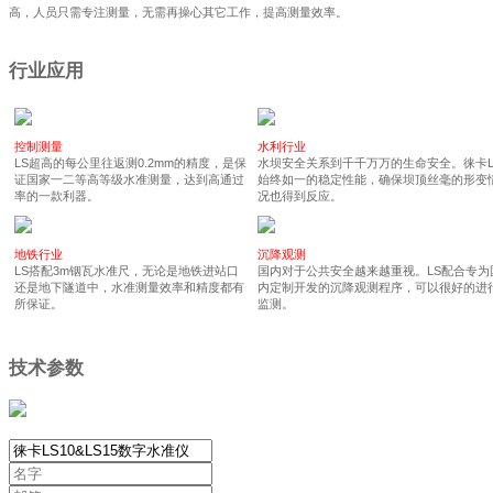
高，人员只需专注测量，无需再操心其它工作，提高测量效率。
行业应用
控制测量
水利行业
LS超高的每公里往返测0.2mm的精度，是保
水坝安全关系到千千万万的生命安全。徕卡L
证国家一二等高等级水准测量，达到高通过
始终如一的稳定性能，确保坝顶丝毫的形变
率的一款利器。
况也得到反应。
地铁行业
沉降观测
LS搭配3m铟瓦水准尺，无论是地铁进站口
国内对于公共安全越来越重视。LS配合专为
还是地下隧道中，水准测量效率和精度都有
内定制开发的沉降观测程序，可以很好的进
所保证。
监测。
技术参数